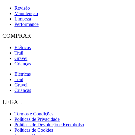
Revisão
Manutenção
Limpeza
Performance
COMPRAR
Elétricas
Trail
Gravel
Crianças
Elétricas
Trail
Gravel
Crianças
LEGAL
Termos e Condições
Políticas de Privacidade
Políticas de Devolução e Reembolso
Políticas de Cookies