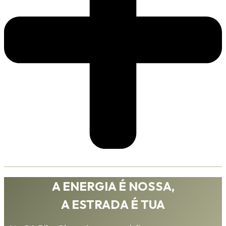
A ENERGIA É NOSSA,
A ESTRADA É TUA