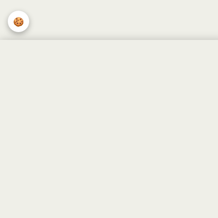
🍪
🍪 Respeitamos a tua privacidade
Utilizamos cookies para melhorar a tua experiência, personalizar
conteúdo e analisar o tráfego.
Saber mais
Personalizar
Aceitar Todos