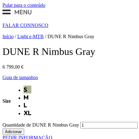
Pular para o conteúdo
FALAR CONNOSCO
Início
/
Light e-MTB
/ DUNE R Nimbus Gray
DUNE R Nimbus Gray
6 799,00
€
Guia de tamanhos
S
M
Size
L
XL
Quantidade de DUNE R Nimbus Gray
Adicionar
PEDIR INFORMAÇÃO