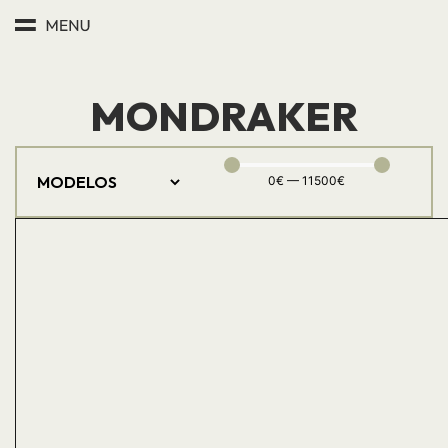
MONDRAKER
0
€
—
11500
€