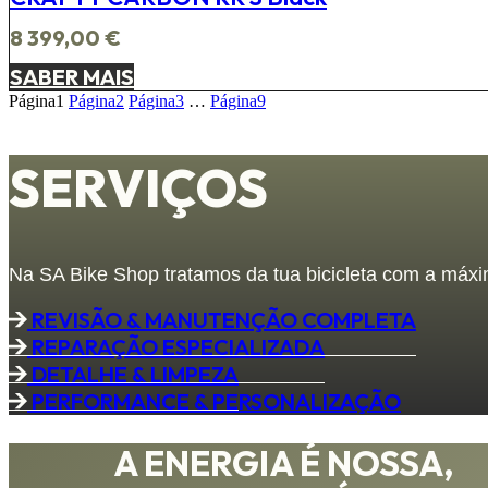
8 399,00
€
SABER MAIS
Página
1
Página
2
Página
3
…
Página
9
SERVIÇOS
Na SA Bike Shop tratamos da tua bicicleta com a máxi
REVISÃO & MANUTENÇÃO COMPLETA
REPARAÇÃO ESPECIALIZADA
DETALHE & LIMPEZA
PERFORMANCE & PERSONALIZAÇÃO
A ENERGIA É NOSSA,